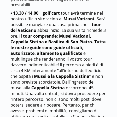
prestabiliti.
• 13.30 / 14.00
Il
golf cart
tour avrà termine nel
nostro ufficio sito vicino ai
Musei Vaticani.
Sarà
possibile mangiare qualcosa prima che il
tour
del Vaticano
abbia inizio. La sua visita richiede 3
ore.
Il tour comprende: Musei Vaticani,
Cappella Sistina e Basilica di San Pietro.
Tutte
le nostre guide sono guide ufficiali,
autorizzate, altamente qualificate
e
multilingue che renderanno il vostro tour
davvero indimenticabile! Il percorso a piedi è di
circa 4 KM interamente “all’interno dell’edificio
che ospita i
Musei e la Cappella Sistina
” e non
sono previste scorciatoie. Dall’ingresso dei
musei alla
Cappella Sistina
occorrono 45
minuti. Una volta entrati, si dovrà procedere per
l’intero percorso, non ci sono molti posti dove
potersi sedere a riposare. Pertanto, per chi
avesse problemi di mobilità, consigliamo di
utilizzare una sedia a rotelle. La Cappella Sistina