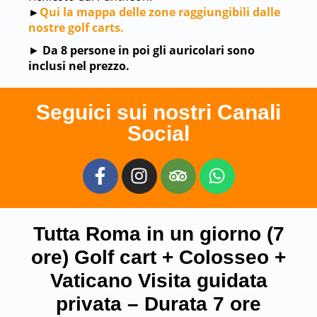
►
Qui la mappa delle zone raggiungibili dalle
nostre golf carts.
►
Da 8 persone in poi gli auricolari sono
inclusi nel prezzo.
Seguici sui nostri Canali
Social
Tutta Roma in un giorno (7
ore) Golf cart + Colosseo +
Vaticano Visita guidata
privata – Durata 7 ore