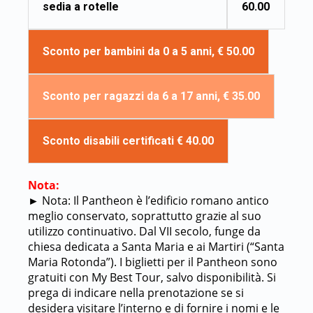
60.00
sedia a rotelle
Sconto per bambini da 0 a 5 anni, € 50.00
Sconto per ragazzi da 6 a 17 anni, € 35.00
Sconto disabili certificati € 40.00
Nota:
►
Nota: Il Pantheon è l’edificio romano antico
meglio conservato, soprattutto grazie al suo
utilizzo continuativo. Dal VII secolo, funge da
chiesa dedicata a Santa Maria e ai Martiri (“Santa
Maria Rotonda”). I biglietti per il Pantheon sono
gratuiti con My Best Tour, salvo disponibilità. Si
prega di indicare nella prenotazione se si
desidera visitare l’interno e di fornire i nomi e le